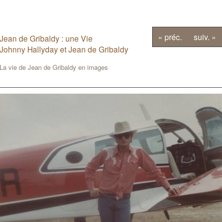
« préc.
suiv. »
Jean de Gribaldy : une Vie
Johnny Hallyday et Jean de Gribaldy
La vie de Jean de Gribaldy en images