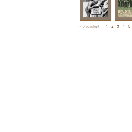
« précédent
1
2
3
4
5