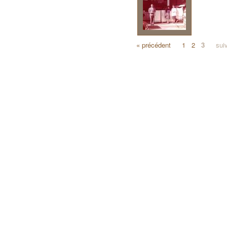
« précédent
1
2
3
sui