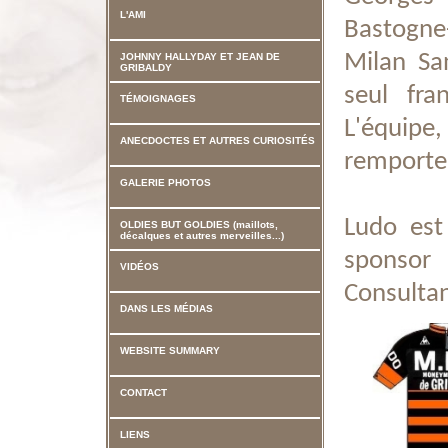
L'AMI
Bastogne
Milan Sa
JOHNNY HALLYDAY ET JEAN DE
GRIBALDY
seul fran
TÉMOIGNAGES
L'équipe
ANECDOCTES ET AUTRES CURIOSITÉS
remporte
GALERIE PHOTOS
Ludo est
OLDIES BUT GOLDIES (maillots,
décalques et autres merveilles...)
sponsor
VIDÉOS
Consultan
DANS LES MÉDIAS
WEBSITE SUMMARY
CONTACT
LIENS