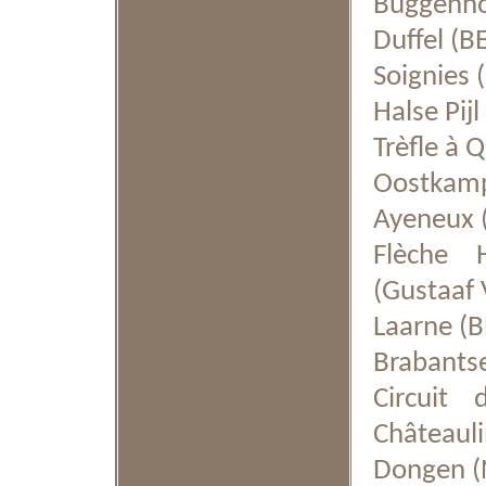
Buggenhou
Duffel (B
Soignies 
Halse Pijl
Trèfle à 
Oostkamp 
Ayeneux (
Flèche 
(Gustaaf
Laarne (B
Brabantse
Circuit
Châteauli
Dongen (