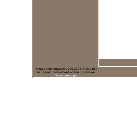
©jeandegribaldy.com 2006-2026 © May not
be reproduced without written permission
Nous contacter