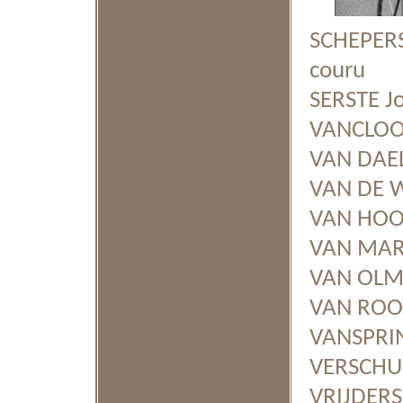
SCHEPERS
couru
SERSTE J
VANCLOO
VAN DAEL
VAN DE W
VAN HOO
VAN MAR
VAN OLME
VAN ROO
VANSPRI
VERSCHUE
VRIJDER