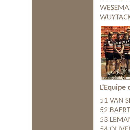
WESEMAEL
WUYTACK 
L'Equipe 
51 VAN S
52 BAERT 
53 LEMAN 
54 OLIVEI