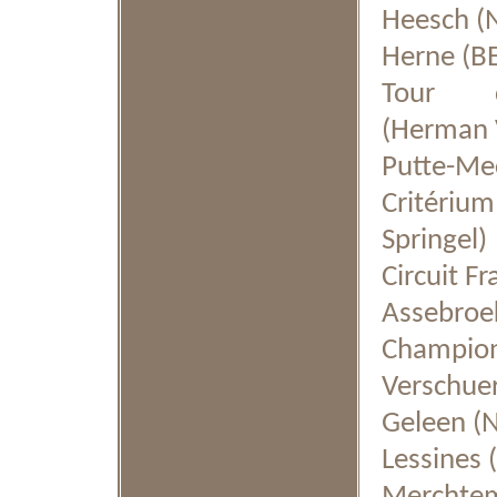
Heesch (
Herne (BE
Tour de
(Herman 
Putte-Mec
Critériu
Springel)
Circuit F
Assebroe
Champio
Verschue
Geleen (N
Lessines 