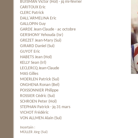
BUISMAN Victor (Hol) - jq mi-février
CARITOUX Eric
CLERC Patrick
DALL'ARMELINA Eric
GALLOPIN Guy
GARDE Jean-Claude - ac octobre
GERSHONY Yehouda (Isr)
GREZET Jean-Mary (Sui)
GIRARD Daniel (Sui)
GUYOT Eric
HABETS Jean (Hol)
KELLY Sean (Irl)
LECLERCQ Jean-Claude
MAS Gilles
MOERLEN Patrick (Sui)
ONGHENA Ronan (Bel)
POISSONNIER Philippe
ROSSIER Cédric (Sui)
SCHROEN Peter (Hol)
STEPHAN Patrick - jq 31 mars
VICHOT Frédéric
VON ALLMEN Alain (Sui)
Incertain :
MÜLLER Jörg (Sui)