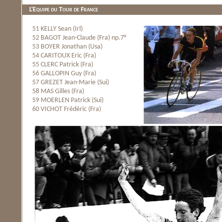
L'Equipe du Tour de France
51 KELLY Sean (Irl)
52 BAGOT Jean-Claude (Fra) np.7°
53 BOYER Jonathan (Usa)
54 CARITOUX Eric (Fra)
55 CLERC Patrick (Fra)
56 GALLOPIN Guy (Fra)
57 GREZET Jean-Marie (Sui)
58 MAS Gilles (Fra)
59 MOERLEN Patrick (Sui)
60 VICHOT Frédéric (Fra)