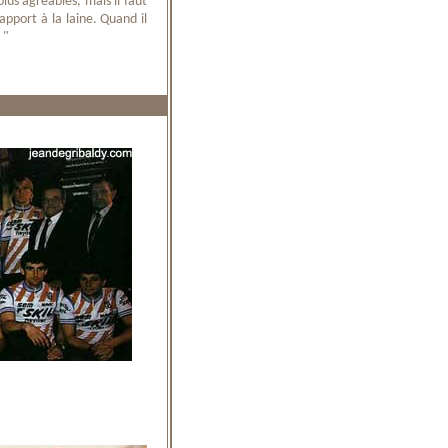
lus agréables, mais il faut
pport à la laine. Quand il
 "