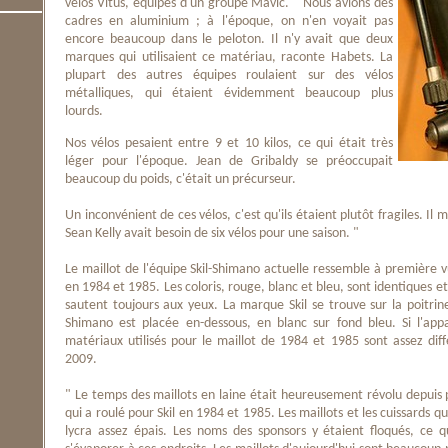
vélos Vitus, équipés d'un groupe Mavic. " Nous avions des
cadres en aluminium ; à l'époque, on n'en voyait pas
encore beaucoup dans le peloton. Il n'y avait que deux
marques qui utilisaient ce matériau, raconte Habets. La
plupart des autres équipes roulaient sur des vélos
métalliques, qui étaient évidemment beaucoup plus
lourds.
Nos vélos pesaient entre 9 et 10 kilos, ce qui était très
léger pour l'époque. Jean de Gribaldy se préoccupait
beaucoup du poids, c'était un précurseur.
Un inconvénient de ces vélos, c'est qu'ils étaient plutôt fragiles. I
Sean Kelly avait besoin de six vélos pour une saison. "
Le maillot de l'équipe Skil-Shimano actuelle ressemble à première 
en 1984 et 1985. Les coloris, rouge, blanc et bleu, sont identiques et
sautent toujours aux yeux. La marque Skil se trouve sur la poitri
Shimano est placée en-dessous, en blanc sur fond bleu. Si l'app
matériaux utilisés pour le maillot de 1984 et 1985 sont assez dif
2009.
" Le temps des maillots en laine était heureusement révolu depuis
qui a roulé pour Skil en 1984 et 1985. Les maillots et les cuissards q
lycra assez épais. Les noms des sponsors y étaient floqués, ce 