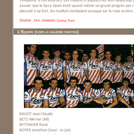
s'évaporer à ces endroits. Les maillots d'aujourd'hui sont beaucoup p
avouer que le lycra épais était quand même un grand progrès par ra
pleuvait trop fort, les maillots tombaient presque sur la roue arrière.
Source
:
SKIL SHIMANO Cycling Team
L'Equipe (voir la galerie photos)
BAGOT Jean-Claude
BETZ Werner (All)
BITTINGER René
BOYER Jonathan (Usa) - ac juin