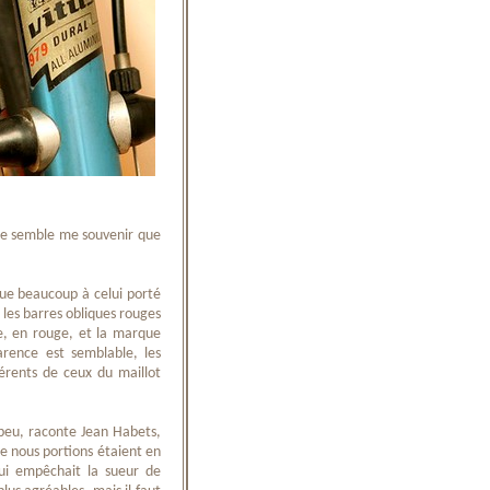
l me semble me souvenir que
vue beaucoup à celui porté
 les barres obliques rouges
ne, en rouge, et la marque
arence est semblable, les
férents de ceux du maillot
 peu, raconte Jean Habets,
ue nous portions étaient en
qui empêchait la sueur de